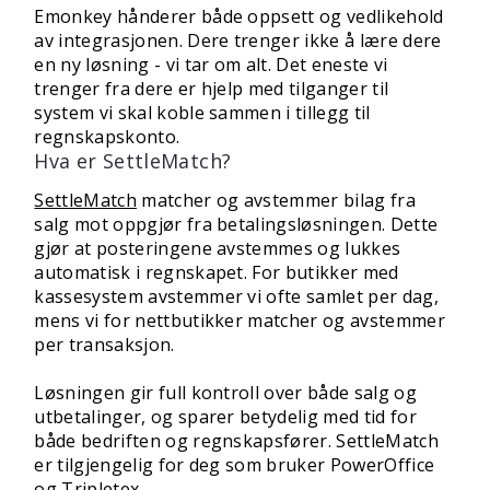
Emonkey hånderer både oppsett og vedlikehold
av integrasjonen. Dere trenger ikke å lære dere
en ny løsning - vi tar om alt. Det eneste vi
trenger fra dere er hjelp med tilganger til
system vi skal koble sammen i tillegg til
regnskapskonto.
Hva er SettleMatch?
SettleMatch
matcher og avstemmer bilag fra
salg mot oppgjør fra betalingsløsningen. Dette
gjør at posteringene avstemmes og lukkes
automatisk i regnskapet. For butikker med
kassesystem avstemmer vi ofte samlet per dag,
mens vi for nettbutikker matcher og avstemmer
per transaksjon.
Løsningen gir full kontroll over både salg og
utbetalinger, og sparer betydelig med tid for
både bedriften og regnskapsfører. SettleMatch
er tilgjengelig for deg som bruker PowerOffice
og Tripletex.