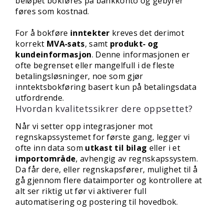
beløpet bokføres på bankkonto og gebyrer
føres som kostnad.
For å bokføre
inntekter
kreves det derimot
korrekt
MVA‑sats
, samt
produkt‑ og
kundeinformasjon
. Denne informasjonen er
ofte begrenset eller mangelfull i de fleste
betalingsløsninger, noe som gjør
inntektsbokføring basert kun på betalingsdata
utfordrende.
Hvordan kvalitetssikrer dere oppsettet?
Når vi setter opp integrasjoner mot
regnskapssystemet for første gang, legger vi
ofte inn data som
utkast til bilag
eller i et
importområde
, avhengig av regnskapssystem.
Da får dere, eller regnskapsfører, mulighet til å
gå gjennom flere dataimporter og kontrollere at
alt ser riktig ut før vi aktiverer full
automatisering og postering til hovedbok.