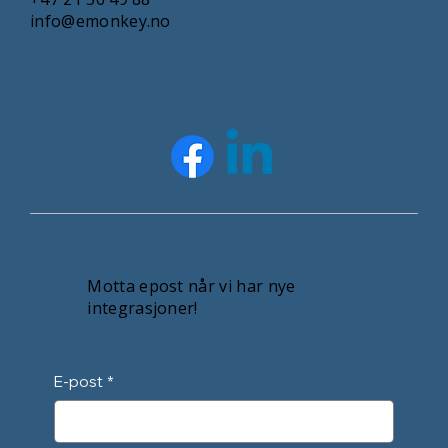
info@emonkey.no
Motta epost når vi har nye
integrasjoner!
E-post
*