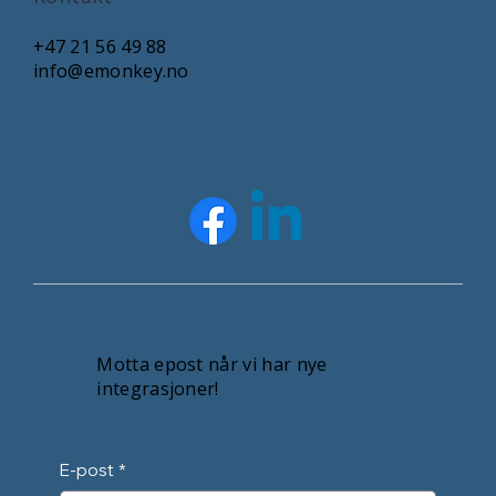
+47 21 56 49 88
info@emonkey.no
Motta epost når vi har nye
integrasjoner!
E-post
*