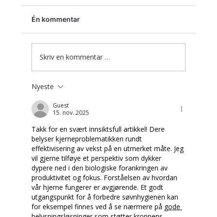
Én kommentar
Skriv en kommentar …
Fra 2 dager til 30 minutter!
Nyeste
Guest
15. nov. 2025
Takk for en svært innsiktsfull artikkel! Dere 
belyser kjerneproblematikken rundt 
effektivisering av vekst på en utmerket måte. Jeg 
vil gjerne tilføye et perspektiv som dykker 
dypere ned i den biologiske forankringen av 
produktivitet og fokus. Forståelsen av hvordan 
vår hjerne fungerer er avgjørende. Et godt 
utgangspunkt for å forbedre søvnhygienen kan 
for eksempel finnes ved å se nærmere på 
gode 
belysningsløsninger
 som støtter kroppens 