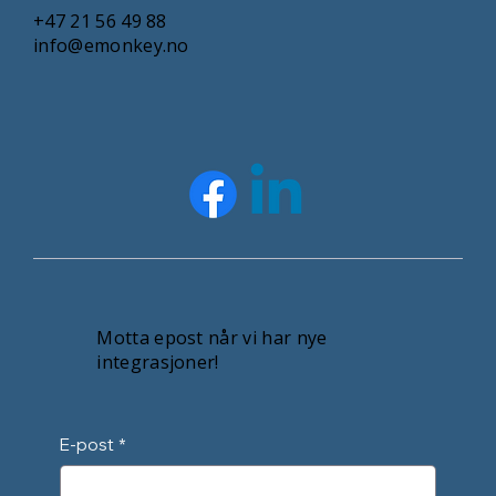
+47 21 56 49 88
info@emonkey.no
Motta epost når vi har nye
integrasjoner!
E-post
*