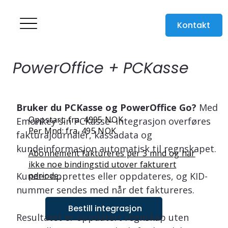
Kontakt
PowerOffice + PCKasse
Bruker du PCKasse og PowerOffice Go? 
Med 
Oppstart: fra. 4995 NOK
Emonkey sin PCKasse- integrasjon overføres 
Per Mnd: fra. 495 NOK
fakturajournaler, kassadata og 
kundeinformasjon automatisk til regnskapet. 
Abonnement faktureres per 3 mnd og har
ikke noe bindingstid utover fakturert
periode.
Kunder opprettes eller oppdateres, og KID-
nummer sendes med når det faktureres.
Bestill integrasjon
Resultatet er oppdatert regnskap uten 