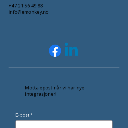
+47 21 56 49 88
info@emonkey.no
Motta epost når vi har nye
integrasjoner!
E-post
*