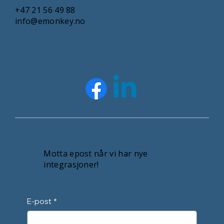
+47 21 56 49 88
info@emonkey.no
Motta epost når vi har nye
integrasjoner!
E-post
*