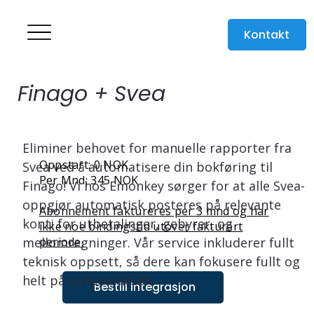
Kontakt
Finago + Svea
Eliminer behovet for manuelle rapporter fra 
Oppstart: 0 NOK
Svea ved å automatisere din bokføring til 
Per Mnd: 345 NOK
Finago! Vi hos Emonkey sørger for at alle Svea-
oppgjør automatisk posteres på relevante 
Abonnement faktureres per 3 mnd og har
konti for utbetalinger, gebyrer, og 
ikke noe bindingstid utover fakturert
periode.
mellomregninger. Vår service inkluderer fullt 
teknisk oppsett, så dere kan fokusere fullt og 
helt på virksomheten.
Bestill integrasjon