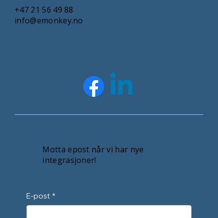
+47 21 56 49 88
info@emonkey.no
Motta epost når vi har nye
integrasjoner!
E-post
*