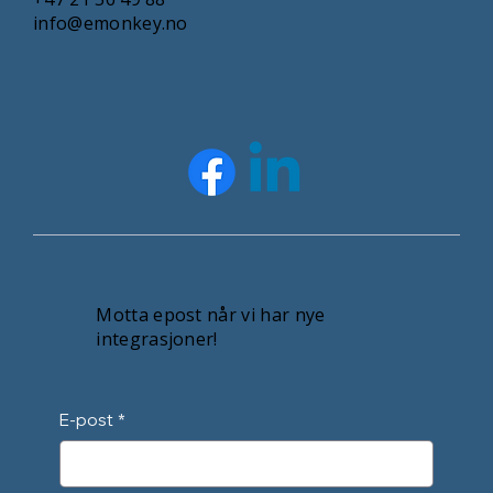
info@emonkey.no
Motta epost når vi har nye
integrasjoner!
E-post
*