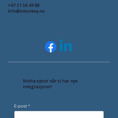
+47 21 56 49 88
info@emonkey.no
Motta epost når vi har nye
integrasjoner!
E-post
*