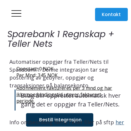
Kontakt
Sparebank 1 Regnskap +
Teller Nets
Automatiser oppgjør fra Teller/Nets til 
Oppstart: 0 NOK
Sparebank1. Denne integrasjon tar seg 
Per Mnd: 345 NOK
postering av gebyrer, oppgjør og 
transaksjoner på balansekonto.
Abonnement faktureres per 3 mnd og har
ikke noe bindingstid utover fakturert
Bilag blir opprettet automatisk hver 
periode.
gang det er oppgjør fra Teller/Nets.
Bestill integrasjon
Info ombestilling Nets/Teller filer på sftp 
her