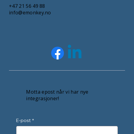
+47 21 56 49 88
info@emonkey.no
Motta epost når vi har nye
integrasjoner!
E-post
*