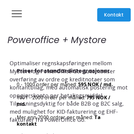
Kontakt
Poweroffice + Mystore
Optimaliser regnskapsføringen mellom 
Priser for standardintegrasjoner
Mystore og PowerOffice Go. Automatiser 
overføring av ordre og kreditnotaer som 
0 - 1000 order per måned:
595 NOK / md.
kontantbilag, med automatisk postering mot 
oppgjørskonto per betalingsmiddel. 
1001 - 2000 order per måned:
795 NOK /
Tilpasningsdyktig for både B2B og B2C salg, 
md.
med mulighet for KID-fakturering og EHF-
Mer enn 2000 ordrer per måned:
Ta
fakturaer fra PowerOffice Go. 
kontakt