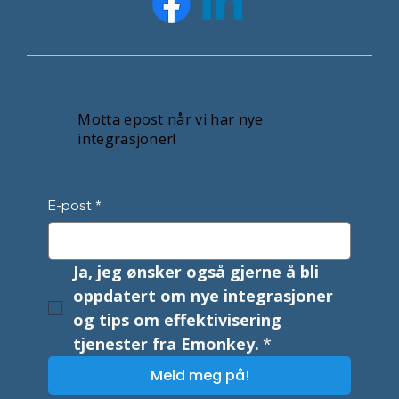
Motta epost når vi har nye
integrasjoner!
E-post
*
Ja, jeg ønsker også gjerne å bli 
oppdatert om nye integrasjoner 
og tips om effektivisering 
tjenester fra Emonkey.
*
Meld meg på!