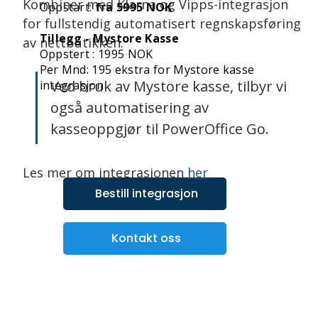
Kombiner med Klarna og Vipps-integrasjon 
Oppstart:
fra 5995 NOK
for fullstendig automatisert regnskapsføring 
Tillegg - Mystore Kasse
av nettbutikken. 
Oppstert : 1995 NOK
Per Mnd: 195 ekstra for Mystore kasse
Ved bruk av Mystore kasse, tilbyr vi 
integrasjon
også automatisering av 
Abonnement faktureres per 3 mnd og
kasseoppgjør til PowerOffice Go.
har ikke noe bindingstid utover fakturert
periode.
Les mer om integrasjonen 
her
Bestill integrasjon
Kontakt oss