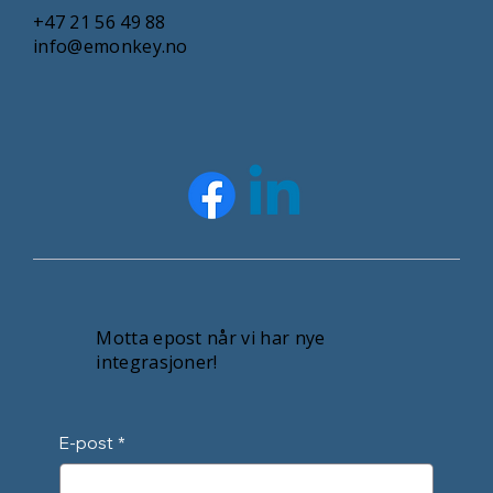
+47 21 56 49 88
info@emonkey.no
Motta epost når vi har nye
integrasjoner!
E-post
*