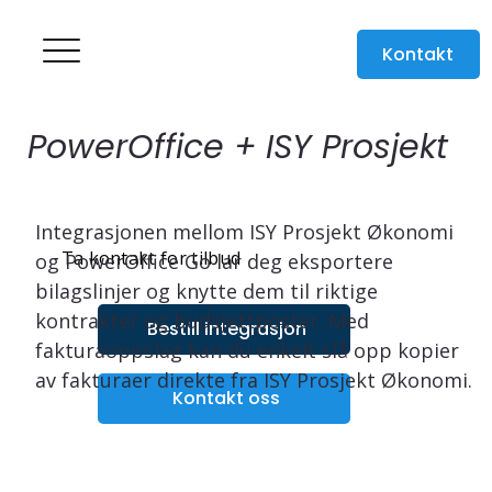
Kontakt
PowerOffice + ISY Prosjekt
Integrasjonen mellom ISY Prosjekt Økonomi 
Ta kontakt for tilbud
og PowerOffice Go lar deg eksportere 
bilagslinjer og knytte dem til riktige 
kontrakter og budsjettposter. Med 
Bestill integrasjon
fakturaoppslag kan du enkelt slå opp kopier 
av fakturaer direkte fra ISY Prosjekt Økonomi.
Kontakt oss