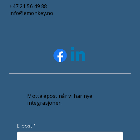
+47 21 56 49 88
info@emonkey.no
Motta epost når vi har nye
integrasjoner!
E-post
*