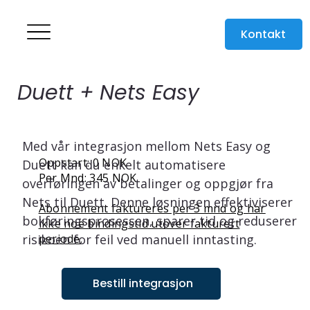
Kontakt
Duett + Nets Easy
Med vår integrasjon mellom Nets Easy og 
Oppstart: 0 NOK
Duett kan du enkelt automatisere 
Per Mnd: 345 NOK
overføringen av betalinger og oppgjør fra 
Nets til Duett. Denne løsningen effektiviserer 
Abonnement faktureres per 3 mnd og har
bokføringsprosessen, sparer tid og reduserer 
ikke noe bindingstid utover fakturert
periode.
risikoen for feil ved manuell inntasting.
Bestill integrasjon