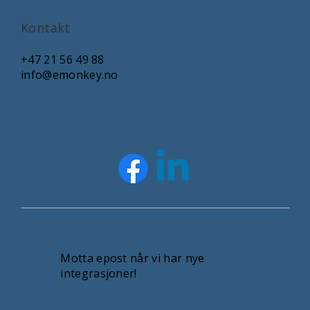
Kontakt
+47 21 56 49 88
info@emonkey.no
Motta epost når vi har nye
integrasjoner!