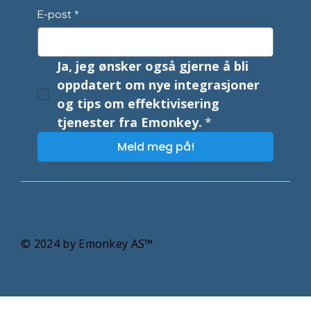
E-post
*
Ja, jeg ønsker også gjerne å bli 
oppdatert om nye integrasjoner 
og tips om effektivisering 
tjenester fra Emonkey.
*
Meld meg på!
© 2024 by Emonkey AS
™