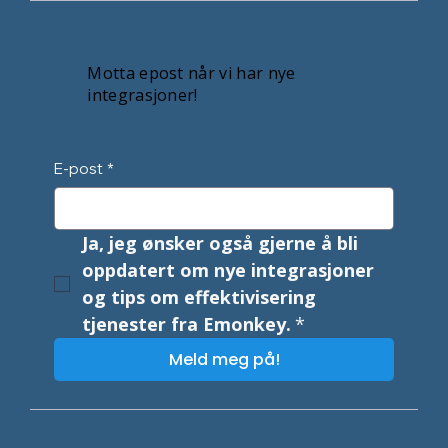
Motta epost når vi har nye
integrasjoner!
E-post
*
Ja, jeg ønsker også gjerne å bli 
oppdatert om nye integrasjoner 
og tips om effektivisering 
tjenester fra Emonkey.
*
Meld meg på!