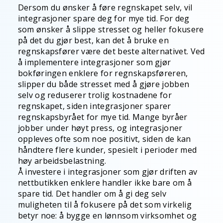
Dersom du ønsker å føre regnskapet selv, vil
integrasjoner spare deg for mye tid. For deg
som ønsker å slippe stresset og heller fokusere
på det du gjør best, kan det å bruke en
regnskapsfører være det beste alternativet. Ved
å implementere integrasjoner som gjør
bokføringen enklere for regnskapsføreren,
slipper du både stresset med å gjøre jobben
selv og reduserer trolig kostnadene for
regnskapet, siden integrasjoner sparer
regnskapsbyrået for mye tid. Mange byråer
jobber under høyt press, og integrasjoner
oppleves ofte som noe positivt, siden de kan
håndtere flere kunder, spesielt i perioder med
høy arbeidsbelastning.
Å investere i integrasjoner som gjør driften av
nettbutikken enklere handler ikke bare om å
spare tid. Det handler om å gi deg selv
muligheten til å fokusere på det som virkelig
betyr noe: å bygge en lønnsom virksomhet og