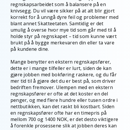
regnskapsarbeidet som å balansere på en
knivsegg. Du vil være sikker på at alt blir gjort
korrekt for å unngå dyre feil og problemer med
blant annet Skatteetaten. Samtidig er det
umulig å overse hvor mye tid som går med til å
holde styr på regnskapet – tid som kunne vært
brukt på å bygge merkevaren din eller ta vare
på kundene dine.
Mange benytter en ekstern regnskapsfører,
dette er i mange tilfeller er lurt, siden de kan
gjøre jobben med bokføring raskere, og du får
mer tid til å gjøre det du er best på, som driver
bedriften fremover. Ulempen med en ekstern
regnskapsfører er ofte at det koster en del
penger, og med flere hundre eller tusen ordre i
nettbutikken, kan det raskt bli kostbart. Siden
en regnskapsfører ofte har en timepris på
mellom 700 og 1400 NOK, er det desto viktigere
å forenkle prosessene slik at jobben deres kan