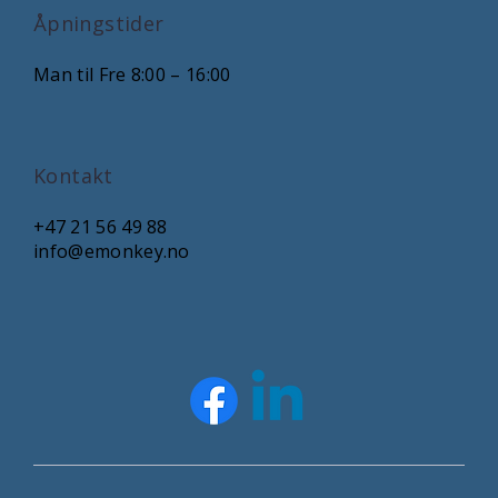
Åpningstider
Man til Fre 8:00 – 16:00
Kontakt
+47 21 56 49 88
info@emonkey.no