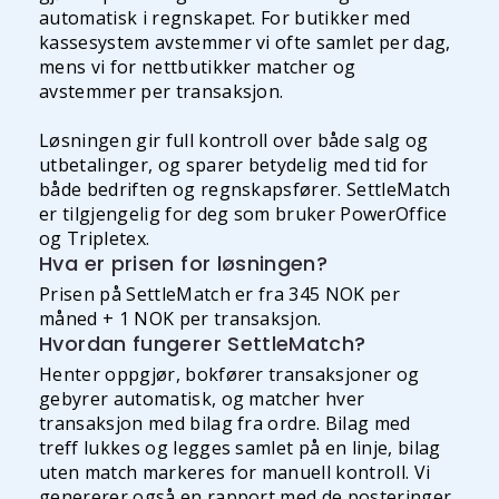
automatisk i regnskapet. For butikker med
kassesystem avstemmer vi ofte samlet per dag,
mens vi for nettbutikker matcher og
avstemmer per transaksjon.
Løsningen gir full kontroll over både salg og
utbetalinger, og sparer betydelig med tid for
både bedriften og regnskapsfører. SettleMatch
er tilgjengelig for deg som bruker PowerOffice
og Tripletex.
Hva er prisen for løsningen?
Prisen på SettleMatch er fra 345 NOK per
måned + 1 NOK per transaksjon.
Hvordan fungerer SettleMatch?
Henter oppgjør, bokfører transaksjoner og
gebyrer automatisk, og matcher hver
transaksjon med bilag fra ordre. Bilag med
treff lukkes og legges samlet på en linje, bilag
uten match markeres for manuell kontroll. Vi
genererer også en rapport med de posteringer