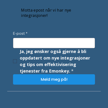
Motta epost når vi har nye
integrasjoner!
E-post
*
Ja, jeg ønsker også gjerne å bli 
oppdatert om nye integrasjoner 
og tips om effektivisering 
tjenester fra Emonkey.
*
Meld meg på!