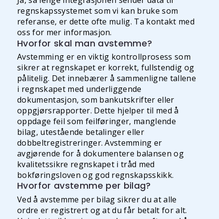
Ja, så lenge integrasjonen sender data til
regnskapssystemet som vi kan bruke som
referanse, er dette ofte mulig. Ta kontakt med
oss for mer informasjon.
Hvorfor skal man avstemme?
Avstemming er en viktig kontrollprosess som
sikrer at regnskapet er korrekt, fullstendig og
pålitelig. Det innebærer å sammenligne tallene
i regnskapet med underliggende
dokumentasjon, som bankutskrifter eller
oppgjørsrapporter. Dette hjelper til med å
oppdage feil som feilføringer, manglende
bilag, utestående betalinger eller
dobbeltregistreringer. Avstemming er
avgjørende for å dokumentere balansen og
kvalitetssikre regnskapet i tråd med
bokføringsloven og god regnskapsskikk.
Hvorfor avstemme per bilag?
Ved å avstemme per bilag sikrer du at alle
ordre er registrert og at du får betalt for alt.